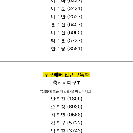
이 * 화 (6227)
이 * 준 (2431)
이 * 만 (2527)
홍 * 진 (6457)
이 * 진 (6065)
박 * 홍 (5737)
한 * 웅 (3581)
쿠쿠레터 신규 구독자
축하하다쿠
❣
*성함
(
핸드폰 뒷번호
)을 확인하세요.
안 * 진 (1809)
손 * 정 (6930)
최 * 민 (0568)
김 * 구 (5722)
박 * 철 (3743)