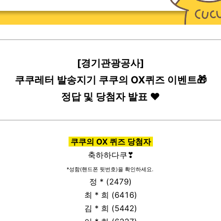
[경기관광공사]
쿠쿠레터 발송지기 쿠쿠의 OX퀴즈 이벤트🎁
정답 및 당첨자 발표 ❤
쿠쿠의 OX 퀴즈 당첨자
축하하다쿠
❣
*성함
(
핸드폰 뒷번호
)을 확인하세요.
정 * (2479)
최 * 희 (6416)
김 * 희 (5442)